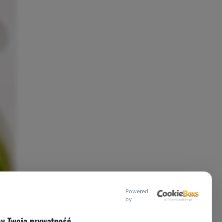
Powered
by
y Twoją prywatność