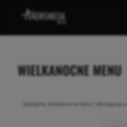
WIELKANOCNE MENU
Specjalne „Wielkanocne Menu” obowiązuje w 