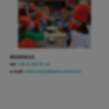
REZERWUJ:
tel:
+48 12 342 81 42
e-mail:
restauracja@galaxyhotel.pl