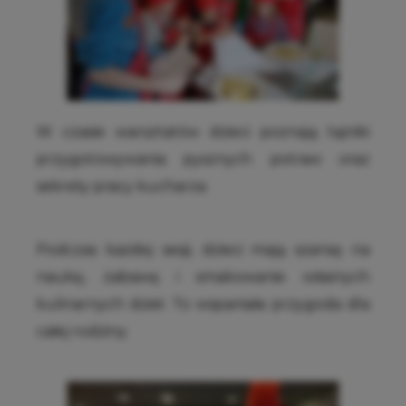
W czasie warsztatów dzieci poznają tajniki
przygotowywania pysznych potraw oraz
sekrety pracy kucharza.
Podczas każdej sesji, dzieci mają szansę na
naukę, zabawę i smakowanie własnych
kulinarnych dzieł. To wspaniała przygoda dla
całej rodziny.