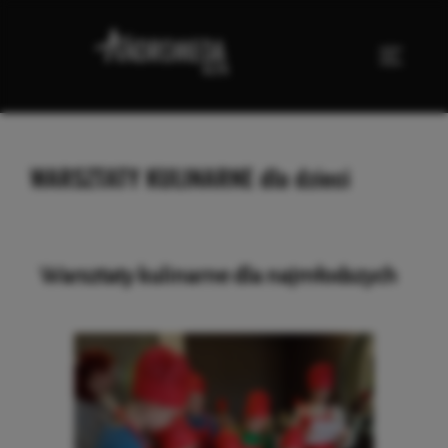
WARSZTATY KULINARNE dla dzieci
W
arsztaty kulinarne dla najmłodszych